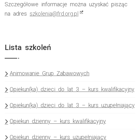
Szczegółowe informacje można uzyskać pisząc
(link zewnętrzny, otw
na adres
szkolenia@frd.org.pl
Lista szkoleń
Animowanie Grup Zabawowych
Opiekun(ka) dzieci do lat 3 – kurs kwalifikacyjny
Opiekun(ka) dzieci do lat 3 – kurs uzupełniający
Opiekun dzienny – kurs kwalifikacyjny
Opiekun dzienny – kurs uzupełniający